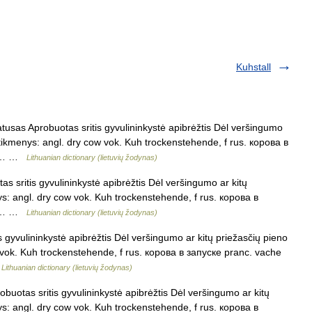
Kuhstall
tusas Aprobuotas sritis gyvulininkystė apibrėžtis Dėl veršingumo
itikmenys: angl. dry cow vok. Kuh trockenstehende, f rus. корова в
, f… …
Lithuanian dictionary (lietuvių žodynas)
s sritis gyvulininkystė apibrėžtis Dėl veršingumo ar kitų
ys: angl. dry cow vok. Kuh trockenstehende, f rus. корова в
, f… …
Lithuanian dictionary (lietuvių žodynas)
 gyvulininkystė apibrėžtis Dėl veršingumo ar kitų priežasčių pieno
 vok. Kuh trockenstehende, f rus. корова в запуске pranc. vache
…
Lithuanian dictionary (lietuvių žodynas)
buotas sritis gyvulininkystė apibrėžtis Dėl veršingumo ar kitų
ys: angl. dry cow vok. Kuh trockenstehende, f rus. корова в