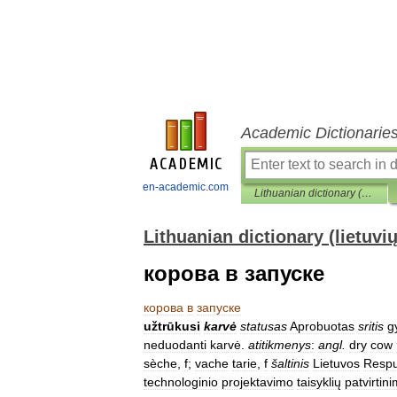
Academic Dictionarie
en-academic.com
Lithuanian dictionary (lietuvių žodynas)
Lithuanian dictionary (lietuvi
корова в запуске
корова
в
запуске
užtrūkusi
karvė
statusas
Aprobuotas
sritis
g
neduodanti
karvė
.
atitikmenys
:
angl
.
dry
cow
sèche
,
f
;
vache
tarie
,
f
šaltinis
Lietuvos
Respu
technologinio
projektavimo
taisyklių
patvirtin