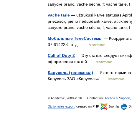
запуске pranc. vache sèche, f; vache tarie
vache tarie
— užtrūkusi karvė statusas Aprobu
priežasčių pieno neduodanti karvė. atitikmen
запуске pranc. vache sèche, f; vache tarie
Мобильные ТелеСистемы
— Координаты: 5
37.614228° в. д. …
Википедия
Call of Duty 2
— Эту статью следует викиф
оформления статей …
Википедия
Карусель (телеканал)
— У этого термина 
Карусель ЗАО «Карусель» …
Википедия
© Academic, 2000-2026
Contact us:
Technical Support
,
Dictionaries export
, created on PHP,
Joomla,
Dr