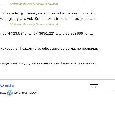
, f… …
Lithuanian dictionary (lietuvių žodynas)
otas sritis gyvulininkystė apibrėžtis Dėl veršingumo ar kitų
ys: angl. dry cow vok. Kuh trockenstehende, f rus. корова в
, f… …
Lithuanian dictionary (lietuvių žodynas)
5°44′23.59″ с. ш. 37°36′51.22″ в. д. / 55.739886° с. ш.
ицировать. Пожалуйста, оформите её согласно правилам
существуют и другие значения, см. Карусель (значения).
Advertising
18+
upal,
WordPress, MODx.