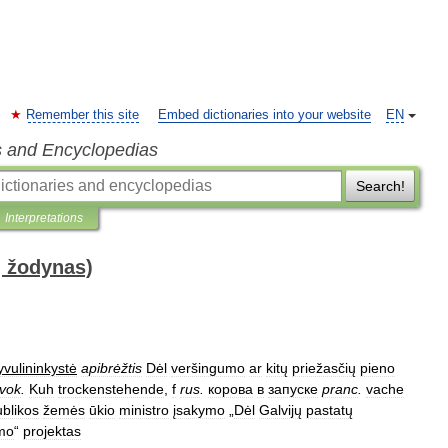
Remember this site
Embed dictionaries into your website
EN
s and Encyclopedias
Search!
Interpretations
ų žodynas)
yvulininkystė
apibrėžtis
Dėl
veršingumo
ar
kitų
priežasčių
pieno
vok
.
Kuh
trockenstehende
,
f
rus
.
корова
в
запуске
pranc
.
vache
blikos
žemės
ūkio
ministro
įsakymo
„
Dėl
Galvijų
pastatų
imo
“
projektas